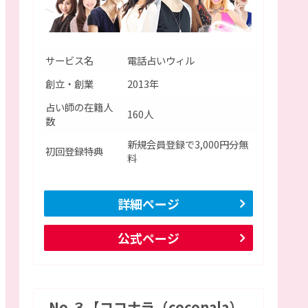
サービス名
電話占いウィル
創立・創業
2013年
占い師の在籍人
160人
数
新規会員登録で3,000円分無
初回登録特典
料
詳細ページ
公式ページ
No.３【ココナラ（coconala）