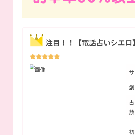
注目！！【電話占いシエロ
サ
創
占
数
初