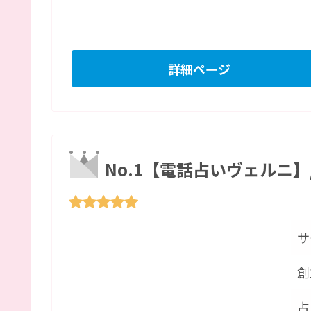
詳細ページ
No.1【電話占いヴェルニ】
サ
創
占