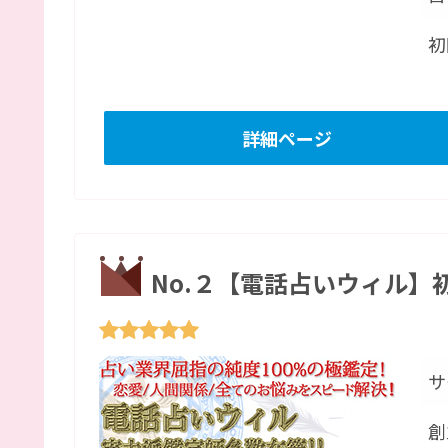
初
詳細ページ
No.２【電話占いウィル】初
サ
創