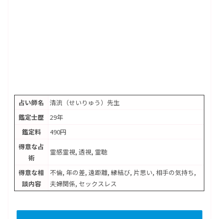
占い師名
清流（せいりゅう）先生
鑑定士歴
29年
鑑定料
490円
得意な占
霊感霊視, 透視, 霊聴
術
得意な相
不倫, 年の差, 遠距離, 縁結び, 片思い, 相手の気持ち,
談内容
夫婦関係, セックスレス