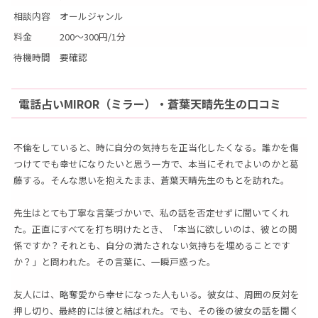
相談内容
オールジャンル
料金
200～300円/1分
待機時間
要確認
電話占いMIROR（ミラー）・蒼葉天晴先生の口コミ
不倫をしていると、時に自分の気持ちを正当化したくなる。誰かを傷
つけてでも幸せになりたいと思う一方で、本当にそれでよいのかと葛
藤する。そんな思いを抱えたまま、蒼葉天晴先生のもとを訪れた。
先生はとても丁寧な言葉づかいで、私の話を否定せずに聞いてくれ
た。正直にすべてを打ち明けたとき、「本当に欲しいのは、彼との関
係ですか？それとも、自分の満たされない気持ちを埋めることです
か？」と問われた。その言葉に、一瞬戸惑った。
友人には、略奪愛から幸せになった人もいる。彼女は、周囲の反対を
押し切り、最終的には彼と結ばれた。でも、その後の彼女の話を聞く