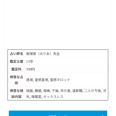
占い師名
魅理亜（みりあ）先生
鑑定士歴
13年
鑑定料
390円
得意な占
透視, 霊感霊視, 霊感タロット
術
得意な相
結婚, 離婚, 復縁, 不倫, 年の差, 遠距離, 二人の今後, 浮
談内容
気, 複雑愛, セックスレス