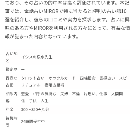
ており、その占いの的中率は高く評価されています。本記
事では、電話占いMIRORで特に当たると評判の占い師10
選を紹介し、彼らの口コミや実力を探求します。占いに興
味のある方やMIRORを利用される方々にとって、有益な情
報が詰まった内容となっています。
占い師
イシスの泉水先生
名
鑑定歴
ー
得意な
タロット占い オラクルカード 四柱推命 霊感占い スピ
占術
リチュアル 宿曜占星術
相談内
恋愛 相手の気持ち 夫婦 不倫 片思い、仕事 人間関
容
係 子供 人生
料金
300～350円/1分
待機時
24時間受付中
間