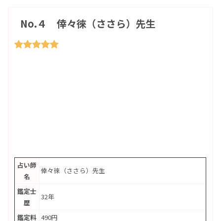
No.４ 倖々徠（ささら）先生
占い師
倖々徠（ささら）先生
名
鑑定士
32年
歴
鑑定料
490円