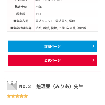
鑑定士歴
24年
鑑定料
440円
得意な占術
霊感タロット, 霊感霊視, 霊聴
得意な相談内容
結婚, 離婚, 復縁, 不倫, 年の差, 遠距離
詳細ページ
公式ページ
No.２ 魅理亜（みりあ）先生