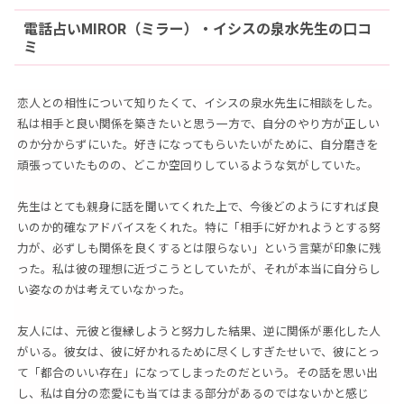
電話占いMIROR（ミラー）・イシスの泉水先生の口コ
ミ
恋人との相性について知りたくて、イシスの泉水先生に相談をした。
私は相手と良い関係を築きたいと思う一方で、自分のやり方が正しい
のか分からずにいた。好きになってもらいたいがために、自分磨きを
頑張っていたものの、どこか空回りしているような気がしていた。
先生はとても親身に話を聞いてくれた上で、今後どのようにすれば良
いのか的確なアドバイスをくれた。特に「相手に好かれようとする努
力が、必ずしも関係を良くするとは限らない」という言葉が印象に残
った。私は彼の理想に近づこうとしていたが、それが本当に自分らし
い姿なのかは考えていなかった。
友人には、元彼と復縁しようと努力した結果、逆に関係が悪化した人
がいる。彼女は、彼に好かれるために尽くしすぎたせいで、彼にとっ
て「都合のいい存在」になってしまったのだという。その話を思い出
し、私は自分の恋愛にも当てはまる部分があるのではないかと感じ