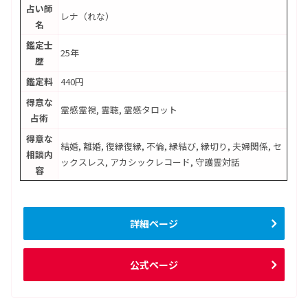
占い師
レナ（れな）
名
鑑定士
25年
歴
鑑定料
440円
得意な
霊感霊視, 霊聴, 霊感タロット
占術
得意な
結婚, 離婚, 復縁復縁, 不倫, 縁結び, 縁切り, 夫婦関係, セ
相談内
ックスレス, アカシックレコード, 守護霊対話
容
詳細ページ
公式ページ