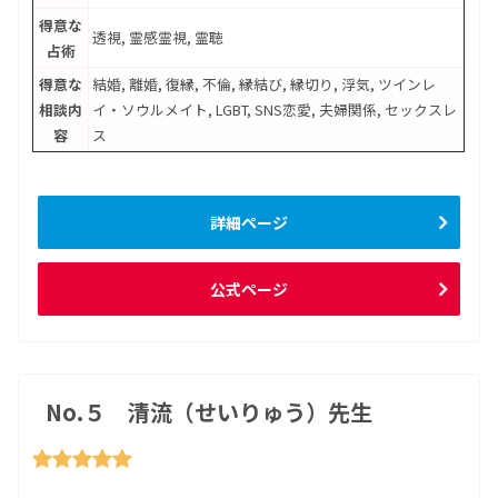
得意な
透視, 霊感霊視, 霊聴
占術
得意な
結婚, 離婚, 復縁, 不倫, 縁結び, 縁切り, 浮気, ツインレ
相談内
イ・ソウルメイト, LGBT, SNS恋愛, 夫婦関係, セックスレ
容
ス
詳細ページ
公式ページ
No.５ 清流（せいりゅう）先生