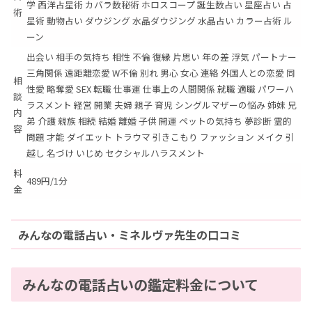
学 西洋占星術 カバラ数秘術 ホロスコープ 誕生数占い 星座占い 占
術
星術 動物占い ダウジング 水晶ダウジング 水晶占い カラー占術 ル
ーン
出会い 相手の気持ち 相性 不倫 復縁 片思い 年の差 浮気 パートナー
三角関係 遠距離恋愛 W不倫 別れ 男心 女心 連絡 外国人との恋愛 同
相
性愛 略奪愛 SEX 転職 仕事運 仕事上の人間関係 就職 適職 パワーハ
談
ラスメント 経営 開業 夫婦 親子 育児 シングルマザーの悩み 姉妹 兄
内
弟 介護 親族 相続 結婚 離婚 子供 開運 ペットの気持ち 夢診断 霊的
容
問題 才能 ダイエット トラウマ 引きこもり ファッション メイク 引
越し 名づけ いじめ セクシャルハラスメント
料
489円/1分
金
みんなの電話占い・ミネルヴァ先生の口コミ
みんなの電話占いの鑑定料金について