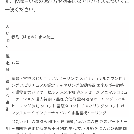
非、復縁占い師の選び方や効果的なアドバイスについてご
一読ください。
占
い
春乃（はるの）まい先生
師
名
鑑
定
12年
歴
霊感・霊視 スピリチュアルヒーリング スピリチュアルカウンセリ
得
ング スピリチュアル鑑定 チャネリング 波動修正 エネルギー調整
意
守護霊交信 ハイヤーセルフ 未来予知 魂メッセージ アニマルコミュ
な
ニケーション 過去視 前世鑑定 交信術 霊視 遠隔ヒーリング レイキ
占
ヒーリング 気功 タロット 霊感タロット チャネリングタロット オ
術
ラクルカード インナーチャイルド 水晶霊視ヒーリング
出会い 相手の気持ち 相性 不倫 復縁 片思い 年の差 浮気 パートナー
相
三角関係 遠距離恋愛 W不倫 別れ 男心 女心 連絡 外国人との恋愛 同