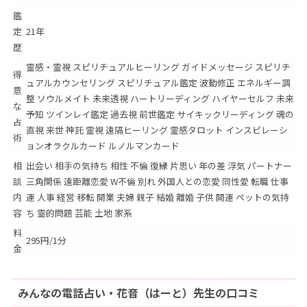
鑑
定
21年
歴
霊感・霊視 スピリチュアルヒーリング ガイドメッセージ スピリチ
得
ュアルカウンセリング スピリチュアル鑑定 波動修正 エネルギー調
意
整 ソウルメイト 未来透視 ハートリーディング ハイヤーセルフ 未来
な
予知 ツインレイ鑑定 過去視 前世鑑定 サイキックリーディング 魂の
占
直視 来世 神託 霊視 遠隔ヒーリング 霊感タロット インスピレーシ
術
ョンオラクルカード ルノルマンカード
相
出会い 相手の気持ち 相性 不倫 復縁 片思い 年の差 浮気 パートナー
談
三角関係 遠距離恋愛 W不倫 別れ 外国人との恋愛 同性愛 転職 仕事
内
運 人事 経営 移転 開業 夫婦 親子 結婚 離婚 子供 開運 ペットの気持
容
ち 霊的問題 芸能 土地 家系
料
295円/1分
金
みんなの電話占い・花音（はーと）先生の口コミ