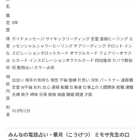
名
鑑
定
8年
歴
得
ガイドメッセージ サイキックリーディング 言霊 遠隔ヒーリング エ
意
ッセンシャルシャワーヒーリング チアリーディング タロット イン
な
スピレーションタロットカード オラクルカード フェアリーオラク
占
ルカード インスピレーションオラクルカード 四柱推命 カバラ数秘
術
術 動物占い カラー占術
相
出会い 相手の気持ち 相性 不倫 復縁 片思い 浮気 パートナー 遠距離
談
恋愛 W不倫 別れ 女心 連絡 転職 仕事運 仕事上の人間関係 就職 適職
内
夫婦 親子 姉妹 兄弟 親族 結婚 離婚 開運 才能
容
料
311円/1分
金
みんなの電話占い・華月（こうげつ） ミモザ先生の口