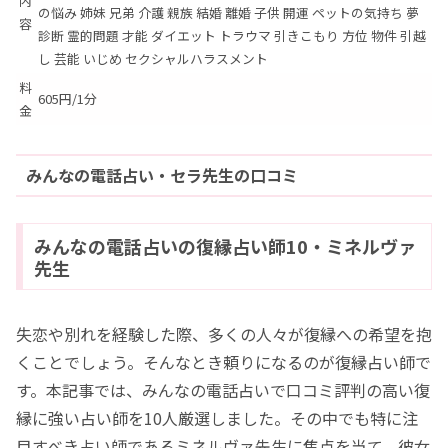
内
の悩み 姉妹 兄弟 介護 親族 結婚 離婚 子供 開運 ペットの気持ち 夢
容
診断 霊的問題 才能 ダイエット トラウマ 引きこもり 方位 物件 引越
し 芸能 いじめ セクシャルハラスメント
料
605円/1分
金
みんなの電話占い・セラ先生の口コミ
みんなの電話占いの復縁占い師10・ミネルヴァ
先生
失恋や別れを経験した際、多くの人々が復縁への希望を抱
くことでしょう。そんなとき頼りになるのが復縁占い師で
す。本記事では、みんなの電話占いで口コミ評判の高い復
縁に強い占い師を10人厳選しました。その中でも特に注
目すべき占い師であるミネルヴァ先生に焦点を当て、彼女