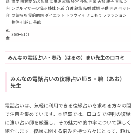
談
性愛 略奪愛 SEX 転職 仕事運 就職 経営 移転 開業 夫婦 親子 育児 シ
内
ングルマザーの悩み 姉妹 兄弟 介護 親族 結婚 離婚 子供 開運 ペット
容
の気持ち 霊的問題 ダイエット トラウマ 引きこもり ファッション
物件 引越し 芸能
料
363円/1分
金
みんなの電話占い・春乃（はるの）まい先生の口コミ
みんなの電話占いの復縁占い師５・碧（あお）
先生
電話占いは、気軽に利用できる復縁占いを求める方々の間
で注目を集めています。本記事では、口コミで評判の復縁
に強い占い師を厳選し、その魅力や的中率について詳しく
紹介します。復縁に関する悩みを持つ方々にとって、頼れ