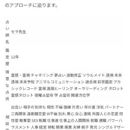
のアプローチに迫ります。
占
い
セラ先生
師
名
鑑
定
12年
歴
得
霊感・霊視 チャネリング 夢占い 波動修正 ソウルメイト 透視 未来
意
透視 未来予知 アニマルコミュニケーション 過去視 前世鑑定 アカ
な
シックレコード 霊視 遠隔ヒーリング オーラリーディング タロット
占
霊感タロット 宿曜占星術 学 占星術 開運方位学
術
出会い 相手の気持ち 相性 不倫 復縁 片思い 年の差 浮気 パートナー
三角関係 遠距離恋愛 W不倫 別れ 男心 女心 連絡 外国人との恋愛 同
相
性愛 略奪愛 SEX 転職 仕事運 仕事上の人間関係 就職 適職 パワーハ
談
ラスメント 人事 経営 移転 開業 廃業 夫婦 親子 育児 シングルマザー