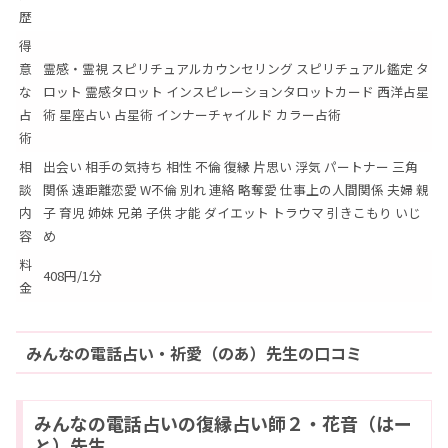
歴
得
意
霊感・霊視 スピリチュアルカウンセリング スピリチュアル鑑定 タ
な
ロット 霊感タロット インスピレーションタロットカード 西洋占星
占
術 星座占い 占星術 インナーチャイルド カラー占術
術
相
出会い 相手の気持ち 相性 不倫 復縁 片思い 浮気 パートナー 三角
談
関係 遠距離恋愛 W不倫 別れ 連絡 略奪愛 仕事上の人間関係 夫婦 親
内
子 育児 姉妹 兄弟 子供 才能 ダイエット トラウマ 引きこもり いじ
容
め
料
408円/1分
金
みんなの電話占い・祈愛（のあ）先生の口コミ
みんなの電話占いの復縁占い師２・花音（はー
と）先生