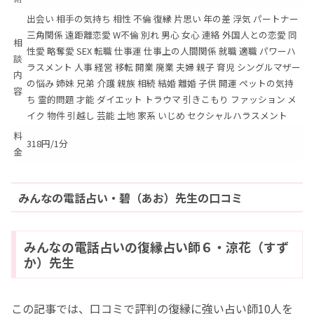
出会い 相手の気持ち 相性 不倫 復縁 片思い 年の差 浮気 パートナー
三角関係 遠距離恋愛 W不倫 別れ 男心 女心 連絡 外国人との恋愛 同
相
性愛 略奪愛 SEX 転職 仕事運 仕事上の人間関係 就職 適職 パワーハ
談
ラスメント 人事 経営 移転 開業 廃業 夫婦 親子 育児 シングルマザー
内
の悩み 姉妹 兄弟 介護 親族 相続 結婚 離婚 子供 開運 ペットの気持
容
ち 霊的問題 才能 ダイエット トラウマ 引きこもり ファッション メ
イク 物件 引越し 芸能 土地 家系 いじめ セクシャルハラスメント
料
318円/1分
金
みんなの電話占い・碧（あお）先生の口コミ
みんなの電話占いの復縁占い師６・涼花（すず
か）先生
この記事では、口コミで評判の復縁に強い占い師10人を