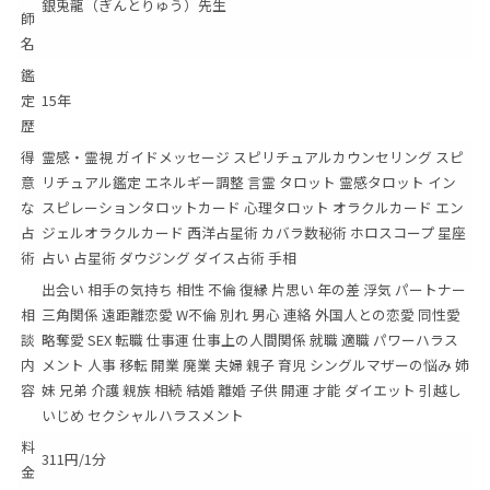
銀兎龍（ぎんとりゅう）先生
師
名
鑑
定
15年
歴
得
霊感・霊視 ガイドメッセージ スピリチュアルカウンセリング スピ
意
リチュアル鑑定 エネルギー調整 言霊 タロット 霊感タロット イン
な
スピレーションタロットカード 心理タロット オラクルカード エン
占
ジェルオラクルカード 西洋占星術 カバラ数秘術 ホロスコープ 星座
術
占い 占星術 ダウジング ダイス占術 手相
出会い 相手の気持ち 相性 不倫 復縁 片思い 年の差 浮気 パートナー
相
三角関係 遠距離恋愛 W不倫 別れ 男心 連絡 外国人との恋愛 同性愛
談
略奪愛 SEX 転職 仕事運 仕事上の人間関係 就職 適職 パワーハラス
内
メント 人事 移転 開業 廃業 夫婦 親子 育児 シングルマザーの悩み 姉
容
妹 兄弟 介護 親族 相続 結婚 離婚 子供 開運 才能 ダイエット 引越し
いじめ セクシャルハラスメント
料
311円/1分
金