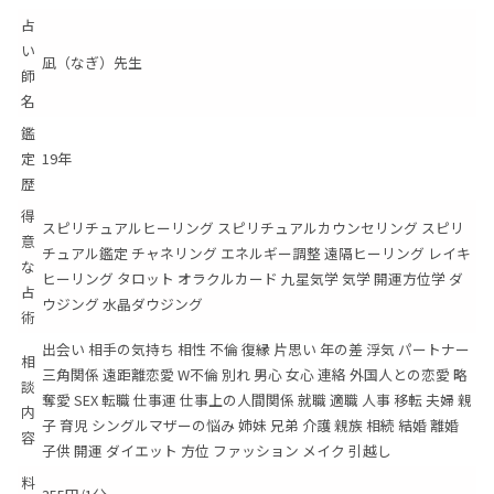
占
い
凪（なぎ）先生
師
名
鑑
定
19年
歴
得
スピリチュアルヒーリング スピリチュアルカウンセリング スピリ
意
チュアル鑑定 チャネリング エネルギー調整 遠隔ヒーリング レイキ
な
ヒーリング タロット オラクルカード 九星気学 気学 開運方位学 ダ
占
ウジング 水晶ダウジング
術
出会い 相手の気持ち 相性 不倫 復縁 片思い 年の差 浮気 パートナー
相
三角関係 遠距離恋愛 W不倫 別れ 男心 女心 連絡 外国人との恋愛 略
談
奪愛 SEX 転職 仕事運 仕事上の人間関係 就職 適職 人事 移転 夫婦 親
内
子 育児 シングルマザーの悩み 姉妹 兄弟 介護 親族 相続 結婚 離婚
容
子供 開運 ダイエット 方位 ファッション メイク 引越し
料