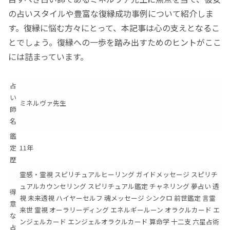
の占いスタイルや豊富な復縁成功事例について紹介しま
す。復縁に悩む方々にとって、本記事は心の支えとなるこ
とでしょう。復縁への一歩を踏み出すためのヒントがここ
には詰まっています。
占
い
ミネルヴァ先生
師
名
鑑
定
11年
歴
霊感・霊視 スピリチュアルヒーリング ガイドメッセージ スピリチ
ュアルカウンセリング スピリチュアル鑑定 チャネリング 夢占い 透
得
視 未来透視 ハイヤーセルフ 魂メッセージ シンクロ 前世鑑定 言霊
意
来世 霊視 オーラリーディング エネルギールーン オラクルカード エ
な
ンジェルカード エンジェルオラクルカード 算命学 十二支 六星占術
占