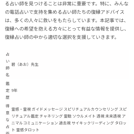
る占い師を見つけることは非常に重要です。特に、みんな
の電話占いで支持を集める占い師たちの復縁アドバイス
は、多くの人々に救いをもたらしています。本記事では、
復縁への希望を抱える方々にとって有益な情報を提供し、
復縁占い師の中から適切な選択を支援していきます。
占
い
碧（あお）先生
師
名
鑑
定
9年
歴
得
霊感・霊視 ガイドメッセージ スピリチュアルカウンセリング スピ
意
リチュアル鑑定 チャネリング 霊聴 ソウルメイト 透視 未来透視 ア
な
ニマルコミュニケーション 過去視 サイキックリーディング タロッ
占
ト 霊感タロット
術