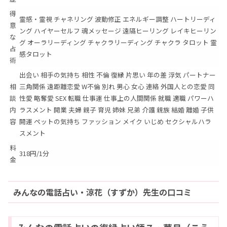
得
霊感・霊視 チャネリング 波動修正 エネルギー調整 ハートリーディ
意
ング ハイヤーセルフ 魂メッセージ 遠隔ヒーリング レイキヒーリン
な
グ オーラリーディング チャクラリーディング チャクラ タロット 霊
占
感タロット
術
出会い 相手の気持ち 相性 不倫 復縁 片思い 年の差 浮気 パートナー
相
三角関係 遠距離恋愛 W不倫 別れ 男心 女心 連絡 外国人との恋愛 同
談
性愛 略奪愛 SEX 転職 仕事運 仕事上の人間関係 就職 適職 パワーハ
内
ラスメント 開業 夫婦 親子 育児 姉妹 兄弟 介護 親族 結婚 離婚 子供
容
開運 ペットの気持ち ファッション メイク いじめ セクシャルハラ
スメント
料
318円/1分
金
みんなの電話占い・涼花（すずか）先生の口コミ