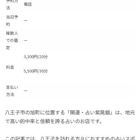
予約方
電話
法
当日予
ー
約
複数人
での鑑
ー
定
3,300円/20分
料金
5,500円/30分
支払い
ー
方法
八王子市の旭町に位置する「開運・占い紫晃舘」は、地元
で高い的中率と信頼を誇る占いのお店です。
この記事では、八王子を訪れる方々におすすめの占いスポ