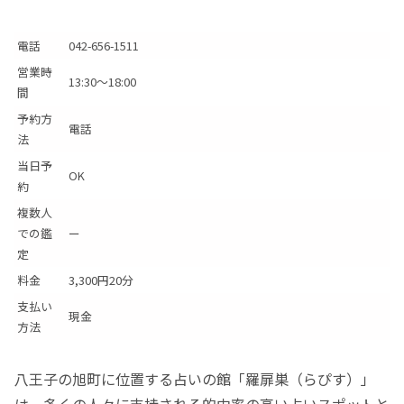
電話
042-656-1511
営業時
13:30〜18:00
間
予約方
電話
法
当日予
OK
約
複数人
での鑑
ー
定
料金
3,300円20分
支払い
現金
方法
八王子の旭町に位置する占いの館「羅扉巣（らぴす）」