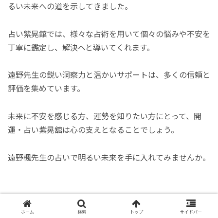
るい未来への道を示してきました。
占い紫晃舘では、様々な占術を用いて個々の悩みや不安を
丁寧に鑑定し、解決へと導いてくれます。
遠野先生の鋭い洞察力と温かいサポートは、多くの信頼と
評価を集めています。
未来に不安を感じる方、運勢を知りたい方にとって、開
運・占い紫晃舘は心の支えとなることでしょう。
遠野楓先生の占いで明るい未来を手に入れてみませんか。
ホーム
検索
トップ
サイドバー
開運・占い紫晃舘 で当たる占い師の遠野 楓先生の口コ