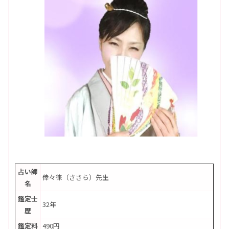
占い師
倖々徠（ささら）先生
名
鑑定士
32年
歴
鑑定料
490円