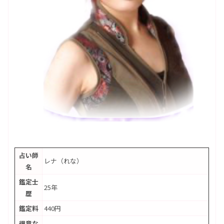
占い師
レナ（れな）
名
鑑定士
25年
歴
鑑定料
440円
得意な