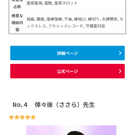
霊感霊視, 霊聴, 霊感タロット
占術
得意な
結婚, 離婚, 復縁復縁, 不倫, 縁結び, 縁切り, 夫婦関係, セ
相談内
ックスレス, アカシックレコード, 守護霊対話
容
詳細ページ
公式ページ
No.４ 倖々徠（ささら）先生