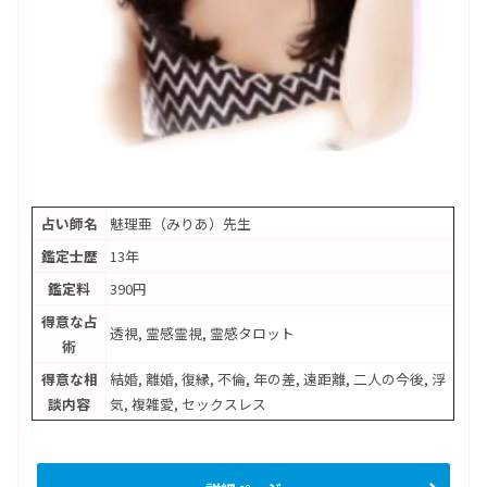
占い師名
魅理亜（みりあ）先生
鑑定士歴
13年
鑑定料
390円
得意な占
透視, 霊感霊視, 霊感タロット
術
得意な相
結婚, 離婚, 復縁, 不倫, 年の差, 遠距離, 二人の今後, 浮
談内容
気, 複雑愛, セックスレス