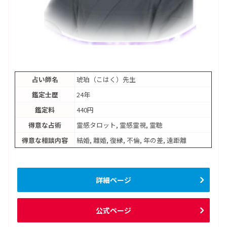
占い師名
琥珀（こはく）先生
鑑定士歴
24年
鑑定料
440円
得意な占術
霊感タロット, 霊感霊視, 霊聴
得意な相談内容
結婚, 離婚, 復縁, 不倫, 年の差, 遠距離
詳細ページ
公式ページ