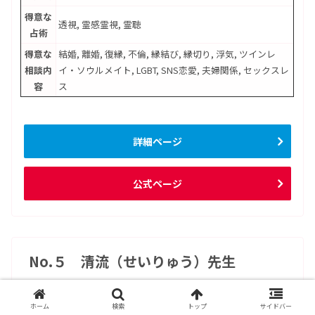
得意な
透視, 霊感霊視, 霊聴
占術
得意な
結婚, 離婚, 復縁, 不倫, 縁結び, 縁切り, 浮気, ツインレ
相談内
イ・ソウルメイト, LGBT, SNS恋愛, 夫婦関係, セックスレ
容
ス
詳細ページ
公式ページ
No.５ 清流（せいりゅう）先生
ホーム
検索
トップ
サイドバー