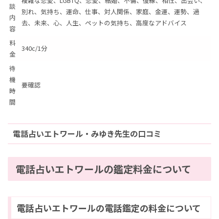
複雑な恋愛、LGBTQ、恋愛、結婚、不倫、復縁、相性、出会い、
談
別れ、気持ち、運命、仕事、対人関係、家庭、金運、運勢、過
内
去、未来、心、人生、ペットの気持ち、高度なアドバイス
容
料
340c/1分
金
待
機
要確認
時
間
電話占いエトワール・みゆき先生の口コミ
電話占いエトワールの鑑定料金について
電話占いエトワールの電話鑑定の料金について