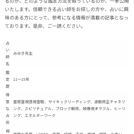
るのか、どのような鑑定方法を取っているのか、一挙公開
いたします。信頼できる占い師をお探しの方や、占いに興
味のある方にとって、参考になる情報が満載の記事となっ
ております。是非、ご一読ください。
占
い
みゆき先生
師
名
鑑
定
11～15年
歴
得
意
霊感霊視透視霊聴、サイキックリーディング、波動修正チャネリ
な
ング、スピリチュアル、ブロック解除、映像視オラクル、ヒーリ
占
ング、エネルギーワーク
術
相