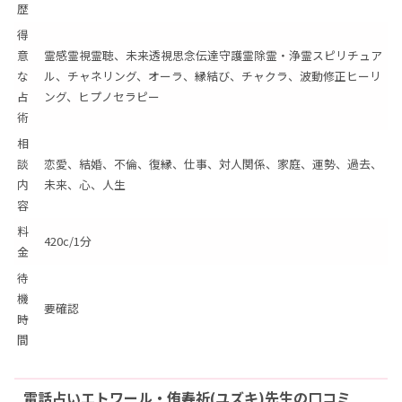
歴
得
意
霊感霊視霊聴、未来透視思念伝達守護霊除霊・浄霊スピリチュア
な
ル、チャネリング、オーラ、縁結び、チャクラ、波動修正ヒーリ
占
ング、ヒプノセラピー
術
相
談
恋愛、結婚、不倫、復縁、仕事、対人関係、家庭、運勢、過去、
内
未来、心、人生
容
料
420c/1分
金
待
機
要確認
時
間
電話占いエトワール・侑寿祈(ユズキ)先生の口コミ