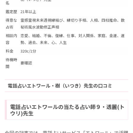
名
鑑定歴
21年以上
得意な
霊感霊視未来透視縁結び、縁切り手相、人相、四柱推命、数
占術
秘術風水波動修正声相
相談内
恋愛、結婚、不倫、復縁、仕事、対人関係、家庭、金運、運
容
勢、過去、未来、心、人生
料金
320c/1分
待機時
要確認
間
電話占いエトワール・樹（いつき）先生の口コミ
電話占いエトワールの当たる占い師９・透麗(ト
ウリ)先生
今回の記事では、電話占いサービス「エトワール」で活躍