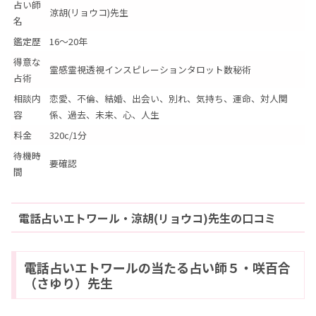
占い師
涼胡(リョウコ)先生
名
鑑定歴
16～20年
得意な
霊感霊視透視インスピレーションタロット数秘術
占術
相談内
恋愛、不倫、結婚、出会い、別れ、気持ち、運命、対人関
容
係、過去、未来、心、人生
料金
320c/1分
待機時
要確認
間
電話占いエトワール・涼胡(リョウコ)先生の口コミ
電話占いエトワールの当たる占い師５・咲百合
（さゆり）先生