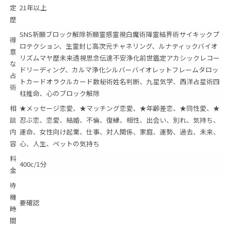
定
21年以上
歴
SNS祈願ブロック解除祈願霊感霊視白魔術降霊結界術サイキックプ
得
ロテクション、生霊封じ高次元チャネリング、ルナティックバイオ
意
リズムマヤ歴未来透視思念伝達不安浄化前世鑑定アカシックレコー
な
ドリーディング、カルマ浄化シルバーバイオレットフレームタロッ
占
トカードオラクルカード数秘術姓名判断、九星気学、西洋占星術四
術
柱推命、心のブロック解除
相
★メッセージ恋愛、★マッチング恋愛、★年齢差恋、★同性愛、★
談
忍ぶ恋、恋愛、結婚、不倫、復縁、相性、出会い、別れ、気持ち、
内
運命、女性向け起業、仕事、対人関係、家庭、運勢、過去、未来、
容
心、人生、ペットの気持ち
料
400c/1分
金
待
機
要確認
時
間