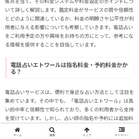
焦点を当て、その料金システムや料金設定のポイントにつ
いて詳しく解説します。鑑定料金がサービスの質や信頼性
とどのように関連しているか、料金の明瞭さや公平性が利
用者に与える影響についても考察していきます。電話占い
をご利用予定の方や興味をお持ちの方にとって、参考にな
る情報を提供することを目指しています。
電話占いエトワールは指名料金・予約料金かか
る？
電話占いサービスは、便利で身近な占い方法として注目を
集めています。その中でも、「電話占いエトワール」は高
い的中率と信頼性で知られており、多くの利用者から支持
を受けています。しかし、占い師の指名や予約には追加料
金がかかる場合があり、利用する際には料金体系を理解す
ることが重要です。本記事では、電話占いエトワールの鑑
ホーム
検索
トップ
サイドバー