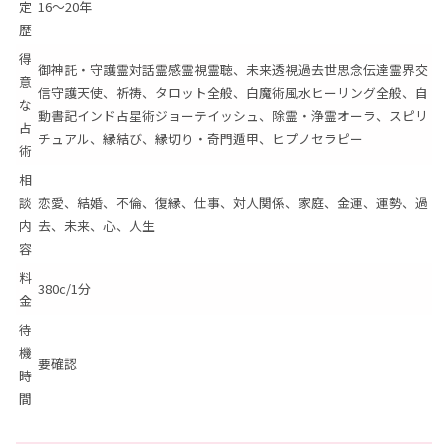
定
16～20年
歴
得
御神託・守護霊対話霊感霊視霊聴、未来透視過去世思念伝達霊界交
意
信守護天使、祈祷、タロット全般、白魔術風水ヒーリング全般、自
な
動書記インド占星術ジョーテイッシュ、除霊・浄霊オーラ、スピリ
占
チュアル、縁結び、縁切り・奇門遁甲、ヒプノセラピー
術
相
談
恋愛、結婚、不倫、復縁、仕事、対人関係、家庭、金運、運勢、過
内
去、未来、心、人生
容
料
380c/1分
金
待
機
要確認
時
間