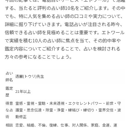
する、当たると評判の占い師10名をご紹介します。その中
でも、特に人気を集める占い師の口コミや実力について、
詳細に掘り下げていきます。電話占いが注目される昨今、
信頼できる占い師を見極めることは重要です。エトワール
で実績を積む10人の占い師に焦点を当て、その的中率や
鑑定内容についてご紹介することで、占いを検討される
方々の参考になることでしょう。
占い
透麗(トウリ)先生
師名
鑑定
21年以上
歴
得意
霊感・霊視・霊聴・未来透視・エクセレントパワー・前世・守
な占
護霊・思念伝達・除霊・浄霊・縁結び・縁切り・霊界交信・波
術
動修正
相談
恋愛、結婚、不倫、復縁、仕事、対人関係、家庭、金運、運