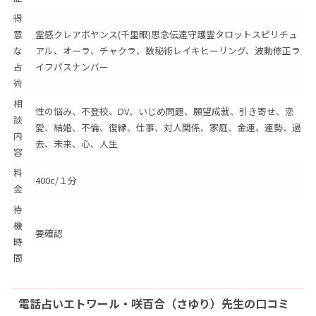
得
意
霊感クレアボヤンス(千里眼)思念伝達守護霊タロットスピリチュ
な
アル、オーラ、チャクラ、数秘術レイキヒーリング、波動修正ラ
占
イフパスナンバー
術
相
性の悩み、不登校、DV、いじめ問題、願望成就、引き寄せ、恋
談
愛、結婚、不倫、復縁、仕事、対人関係、家庭、金運、運勢、過
内
去、未来、心、人生
容
料
400c/１分
金
待
機
要確認
時
間
電話占いエトワール・咲百合（さゆり）先生の口コミ