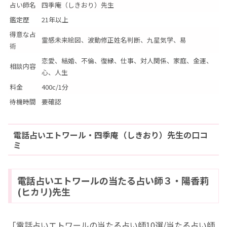
占い師名
四季庵（しきおり）先生
鑑定歴
21年以上
得意な占
霊感未来絵図、波動修正姓名判断、九星気学、易
術
恋愛、結婚、不倫、復縁、仕事、対人関係、家庭、金運、
相談内容
心、人生
料金
400c/1分
待機時間
要確認
電話占いエトワール・四季庵（しきおり）先生の口コ
ミ
電話占いエトワールの当たる占い師３・陽香莉
(ヒカリ)先生
「電話占いエトワールの当たる占い師10選/当たる占い師