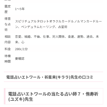
鑑定
1～5年
歴
得意
スピリチュアルタロットオラクルカードルノルマンカードルー
な占
ン、ペンデュラムヒーリング、占星術
術
相談
恋愛、結婚、不倫、仕事、対人関係、金運、運勢、過去、未
内容
来、心
料金
280c/1分
待機
要確認
時間
電話占いエトワール・祈星来(キララ)先生の口コミ
電話占いエトワールの当たる占い師７・侑寿祈
(ユズキ)先生